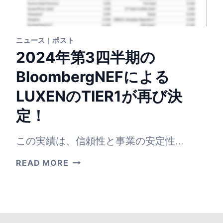
ニュース
|
ポスト
2024年第3四半期の
BloombergNEFによる
LUXENのTIER1が再び決
定！
この実績は、信頼性と事業の安定性…
2024
READ MORE
年
第
3
四
半
期