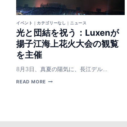
イベント
|
カテゴリーなし
|
ニュース
光と団結を祝う：Luxenが
揚子江海上花火大会の観覧
を主催
8月3日、真夏の陽気に、長江デル…
光
READ MORE
と
団
結
を
祝
う：
LUXEN
が
揚