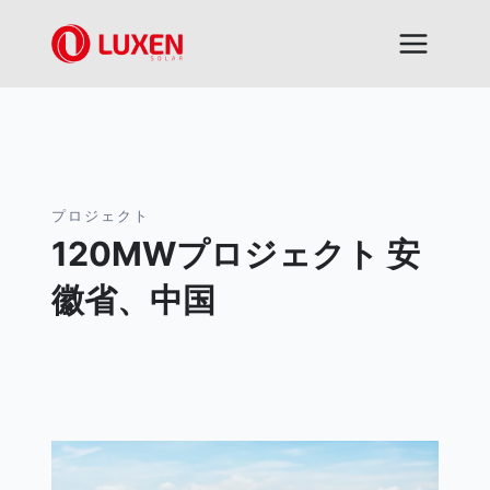
内
容
を
ス
キ
ッ
プ
プロジェクト
120MWプロジェクト 安
徽省、中国