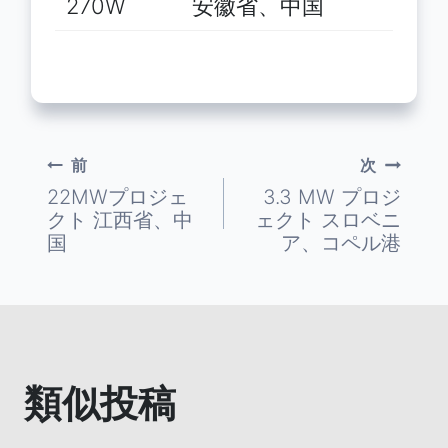
270W
安徽省、中国
前
次
投
22MWプロジェ
3.3 MW プロジ
クト 江西省、中
ェクト スロベニ
稿
国
ア、コペル港
ナ
ビ
ゲ
類似投稿