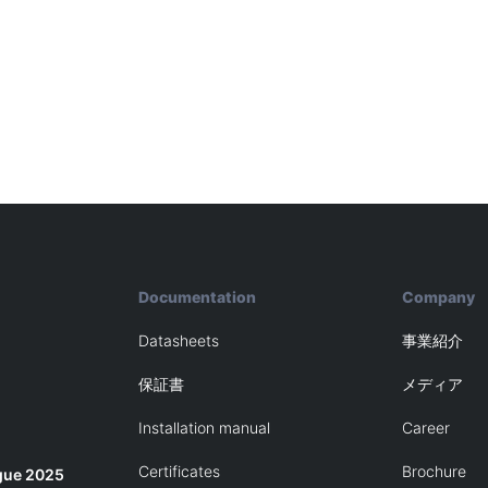
Documentation
Company
Datasheets
事業紹介
保証書
メディア
Installation manual
Career
Certificates
Brochure
gue 2025