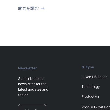
光
続きを読む
と
団
結
を
祝
う：
LUXEN
が
揚
子
江
海
上
N-Type
Newsletter
花
火
Luxen N5 series
大
Subscribe to our
会
newsletter for the
の
Technology
latest updates and
観
topics.
覧
Production
を
主
Products Catalo
催