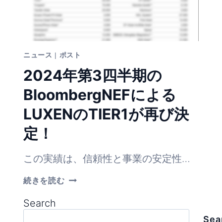
ニュース
|
ポスト
2024年第3四半期の
BloombergNEFによる
LUXENのTIER1が再び決
定！
この実績は、信頼性と事業の安定性…
2024
続きを読む
年
第
Search
3
四
Sea