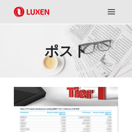
内
容
を
ス
キ
ッ
プ
ポスト