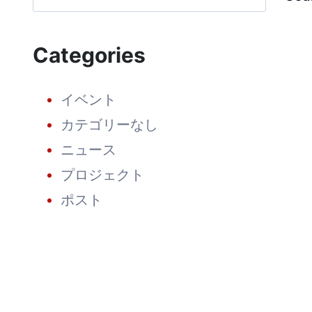
半
期
の
BLOOMBERGNEF
Categories
に
よ
る
LUXEN
イベント
の
TIER1
カテゴリーなし
が
再
ニュース
び
決
プロジェクト
定！
ポスト