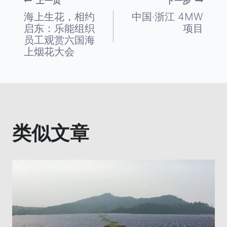
上一页
下一步
文
海上生花，相约
中国·浙江 4MW
启东：乐能组织
项目
章
员工观赏六国海
上烟花大会
导
航
类似文章