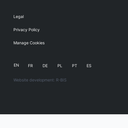
Legal
Privacy Policy
Manage Cookies
EN
FR
DE
PL
PT
ES
Website development: R-BIS
English
简体中文
日本語