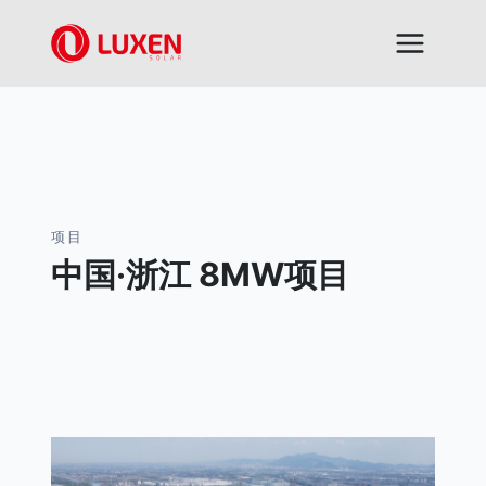
跳
到
内
容
项目
中国·浙江 8MW项目