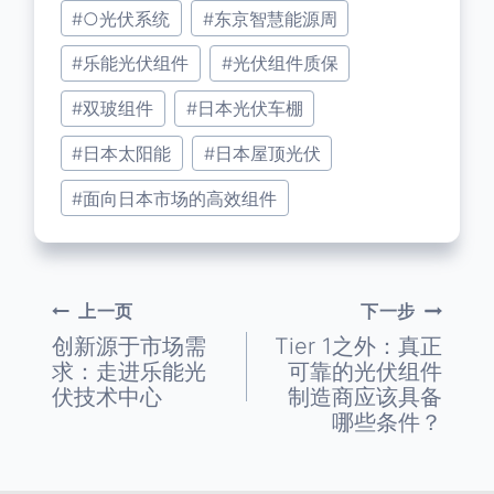
文
#
○光伏系统
#
东京智慧能源周
章
标
#
乐能光伏组件
#
光伏组件质保
签：
#
双玻组件
#
日本光伏车棚
#
日本太阳能
#
日本屋顶光伏
#
面向日本市场的高效组件
上一页
下一步
文
创新源于市场需
Tier 1之外：真正
求：走进乐能光
可靠的光伏组件
章
伏技术中心
制造商应该具备
哪些条件？
导