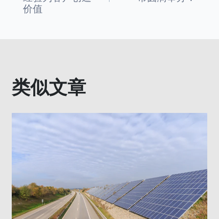
章
价值
导
航
类似文章