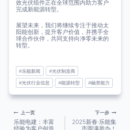
效光伏组件正在全球范围内助力客户
完成新能源转型。
展望未来，我们将继续专注于推动太
阳能创新，提升客户价值，并携手全
球合作伙伴，共同支持向净零未来的
转型。
文
#
乐能新闻
#
光伏制造商
章
标
#
光伏行业信息
#
能源转型
#
融资能力
签：
上一页
下一步
文
乐能电建：丰富
2025新春·乐能集
经验为客户创造
市圆满举办！