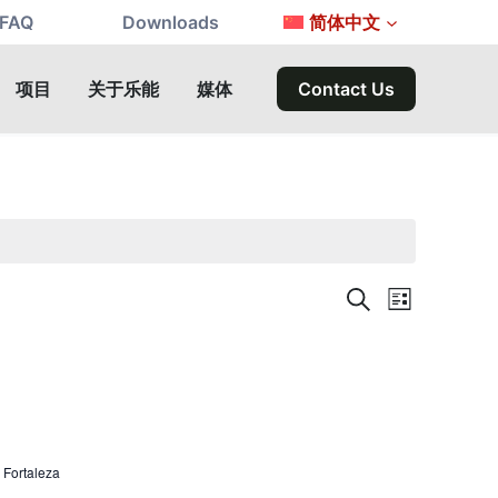
FAQ
Downloads
简体中文
项目
关于乐能
媒体
Contact Us
活
搜
活
列
寻
表
动
动
视
图
搜
导
 Fortaleza
索