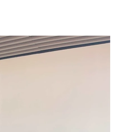
航
和
视
图
导
航