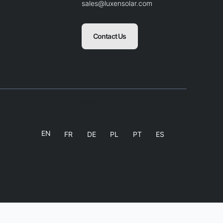
sales@luxensolar.com
Contact Us
Blank
Balnk
EN
FR
DE
PL
PT
ES