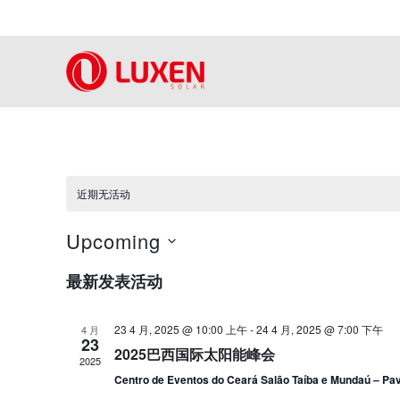
跳
到
内
容
近期无活动
Upcoming
选
最新发表活动
择
日
期
23 4 月, 2025 @ 10:00 上午
-
24 4 月, 2025 @ 7:00 下午
4 月
23
2025巴西国际太阳能峰会
2025
Centro de Eventos do Ceará Salão Taíba e Mundaú – Pavi