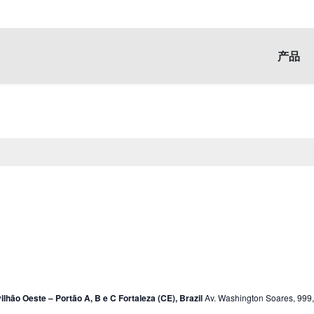
产品
lhão Oeste – Portão A, B e C Fortaleza (CE), Brazil
Av. Washington Soares, 999,