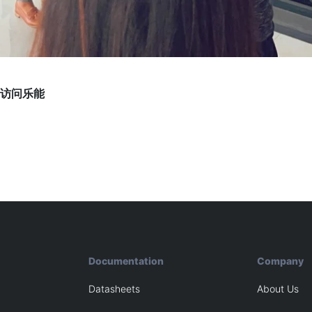
访问乐能
Documentation
Company
Datasheets
About Us