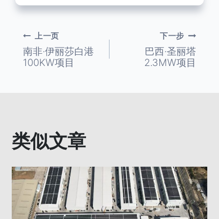
上一页
下一步
文
南非·伊丽莎白港
巴西·圣丽塔
100KW项目
2.3MW项目
章
导
航
类似文章