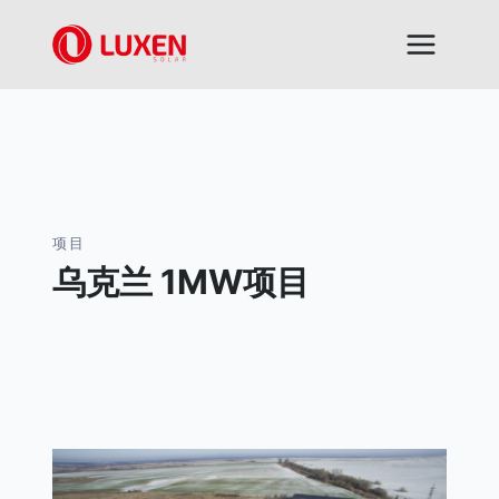
跳
到
内
容
项目
乌克兰 1MW项目