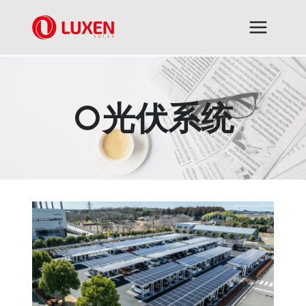
跳
到
内
容
○光伏系统