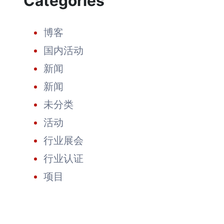
Categories
市
场：
引
博客
领
太
国内活动
阳
能
新闻
的
未
新闻
来
未分类
活动
行业展会
行业认证
项目