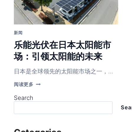
新闻
乐能光伏在日本太阳能市
场：引领太阳能的未来
日本是全球领先的太阳能市场之一，…
乐
阅读更多
能
光
Search
伏
在
Sea
日
本
太
阳
能