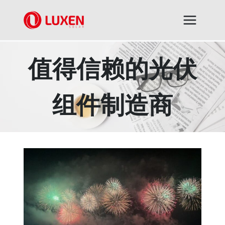
跳
到
内
容
值得信赖的光伏
组件制造商