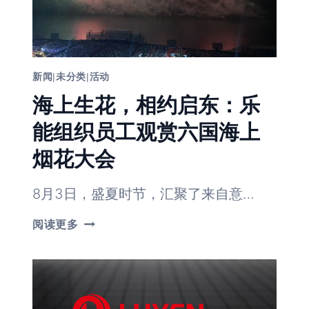
新闻
|
未分类
|
活动
海上生花，相约启东：乐
能组织员工观赏六国海上
烟花大会
8月3日，盛夏时节，汇聚了来自意…
海
阅读更多
上
生
花，
相
约
启
东：