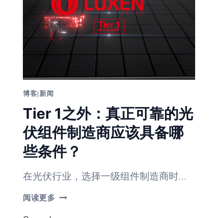
乐
能
组
织
员
工
观
赏
六
国
博客
|
新闻
海
上
Tier 1之外：真正可靠的光
烟
花
伏组件制造商应该具备哪
大
会
些条件？
在光伏行业，选择一级组件制造商时…
TIER
阅读更多
1
之