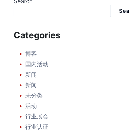
Search
外：
真
Sea
正
可
靠
的
Categories
光
伏
组
件
博客
制
造
国内活动
商
应
新闻
该
具
新闻
备
哪
未分类
些
条
活动
件？
行业展会
行业认证