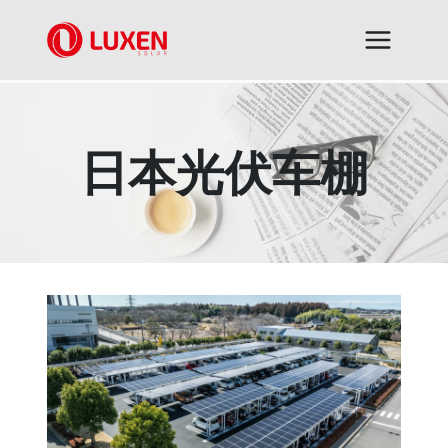
跳
到
内
容
日本光伏车棚