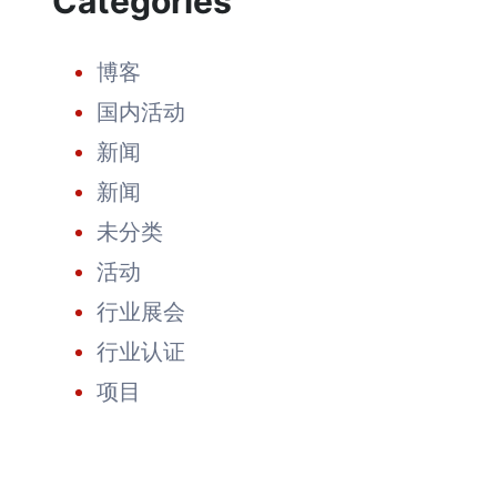
Categories
市
场：
引
博客
领
太
国内活动
阳
能
新闻
的
未
新闻
来
未分类
活动
行业展会
行业认证
项目