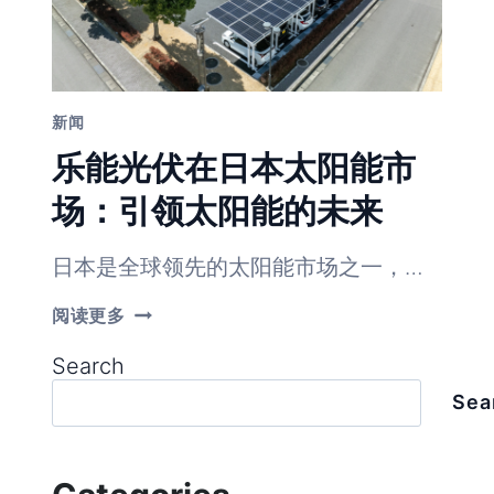
新闻
乐能光伏在日本太阳能市
场：引领太阳能的未来
日本是全球领先的太阳能市场之一，…
乐
阅读更多
能
光
Search
伏
在
Sea
日
本
太
阳
能