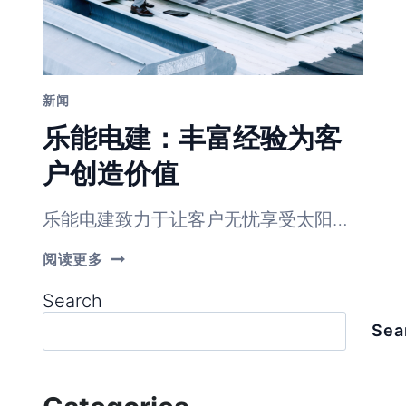
新闻
乐能电建：丰富经验为客
户创造价值
乐能电建致力于让客户无忧享受太阳…
乐
阅读更多
能
电
Search
建：
丰
Sea
富
经
验
为
客