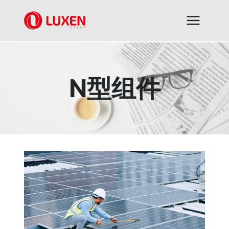
跳
到
内
容
N型组件