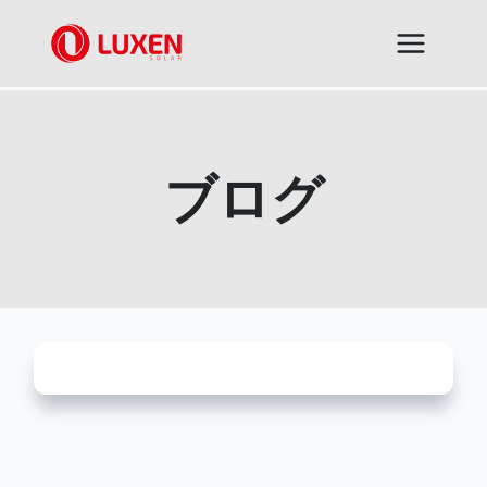
内
容
を
ス
キ
ッ
プ
ブログ