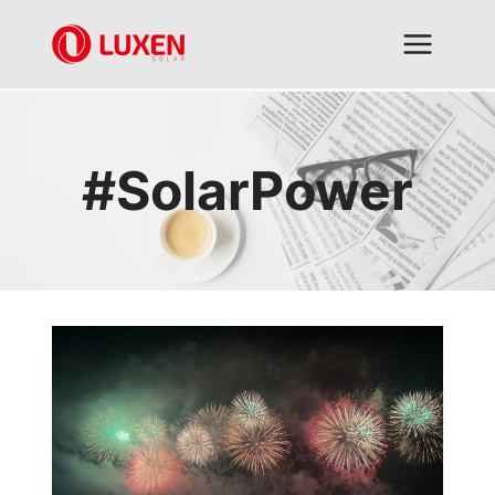
内
容
を
ス
キ
ッ
プ
#SolarPower