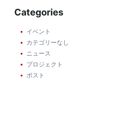
が
Categories
揚
子
江
海
イベント
上
花
カテゴリーなし
火
大
ニュース
会
の
プロジェクト
観
覧
ポスト
を
主
催