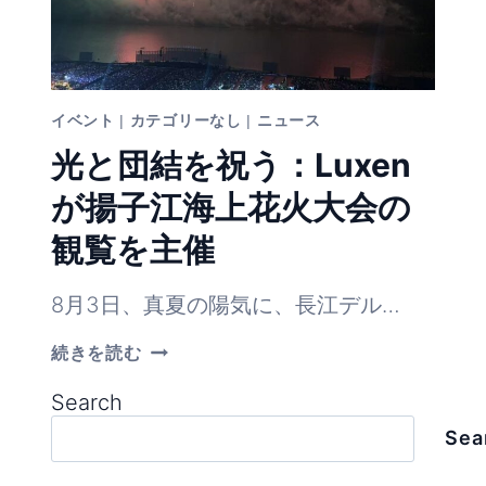
イベント
|
カテゴリーなし
|
ニュース
光と団結を祝う：Luxen
が揚子江海上花火大会の
観覧を主催
8月3日、真夏の陽気に、長江デル…
光
続きを読む
と
団
Search
結
を
Sea
祝
う：
LUXEN