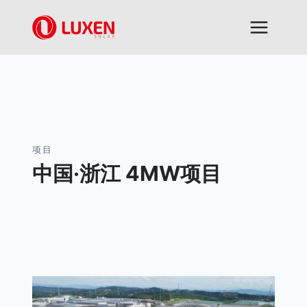
跳
到
内
容
项目
中国·浙江 4MW项目