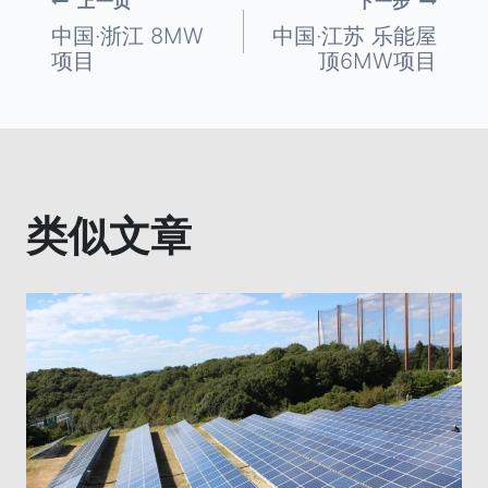
上一页
下一步
文
中国·浙江 8MW
中国·江苏 乐能屋
项目
顶6MW项目
章
导
航
类似文章