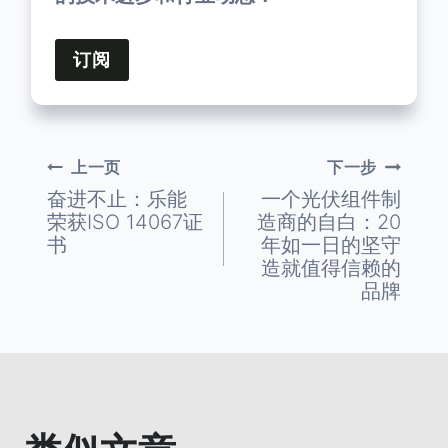
订阅
上一页
下一步
文
奋进不止：乐能
一个光伏组件制
荣获ISO 14067证
造商的自白：20
章
书
年如一日的坚守
造就值得信赖的
导
品牌
航