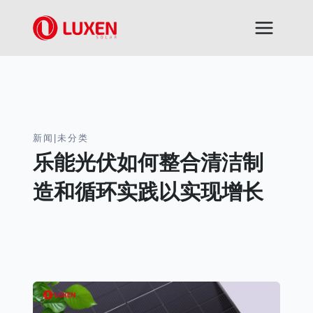
跳
到
内
容
新闻
|
未分类
乐能光伏如何整合清洁制
造和循环实践以实现增长