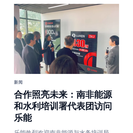
型
组
件
成
功
通
过
6200/4200PA
的
雪
压/
风
压
测
试，
新闻
展
现
合作照亮未来：南非能源
卓
越
和水利培训署代表团访问
性
能
乐能
乐能热烈欢迎南非能源与水务培训局…