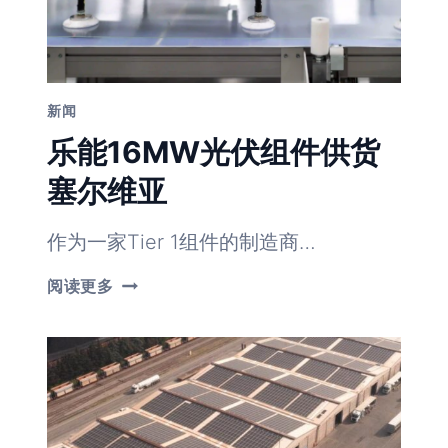
新闻
乐能16MW光伏组件供货
塞尔维亚
作为一家Tier 1组件的制造商…
乐
阅读更多
能
16MW
光
伏
组
件
供
货
塞