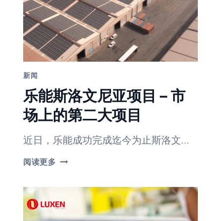
尔
维
亚
新闻
乐能斯洛文尼亚项目 – 市
场上的第二大项目
近日，乐能成功完成迄今为止斯洛文…
乐
阅读更多
能
斯
洛
文
尼
亚