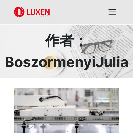
跳
到
内
容
作者：
BoszormenyiJulia