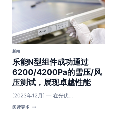
项
目
–
市
场
上
的
第
二
大
项
新闻
目
乐能N型组件成功通过
6200/4200Pa的雪压/风
压测试，展现卓越性能
[2023年12月] — 在光伏…
乐
阅读更多
能
N