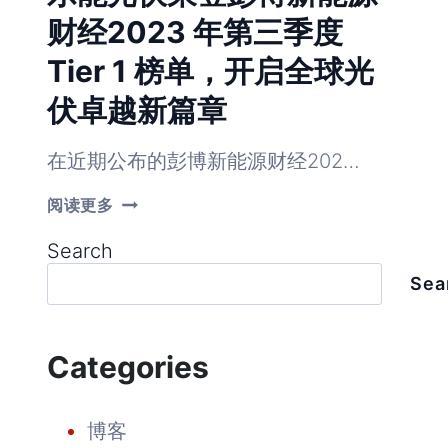
财经2023 年第三季度
Tier 1 榜单，开启全球光
伏卓越新篇章
在近期公布的彭博新能源财经202…
乐
阅读更多
能
光
Search
伏
荣
Sea
登
彭
博
新
Categories
能
源
财
经
博客
2023