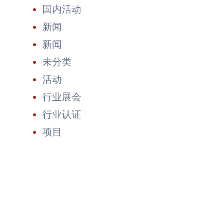
年
国内活动
第
三
新闻
季
度
新闻
TIER
1
未分类
榜
单，
活动
开
启
行业展会
全
球
行业认证
光
伏
项目
卓
越
新
篇
章