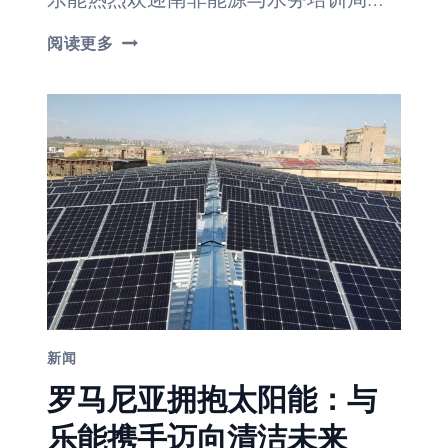
合
阅读更多
作
照
亮
未
来：
南
非
能
源
和
水
利
培
训
署
代
表
新闻
团
访
罗马尼亚拥抱太阳能：与
问
乐
乐能携手迈向清洁未来
能