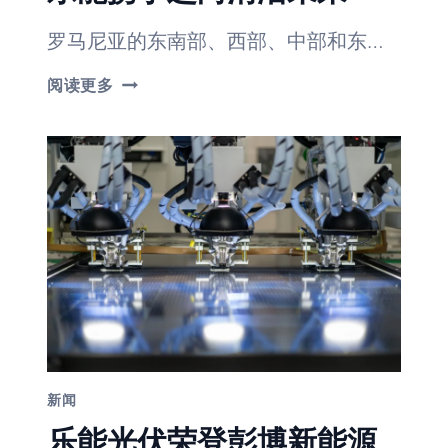
罗马尼亚的东南部、西部、中部和东…
罗
阅读更多
马
尼
亚
拥
抱
太
阳
能：
与
乐
能
携
手
迈
向
清
洁
新闻
未
来
乐能光伏荣登彭博新能源