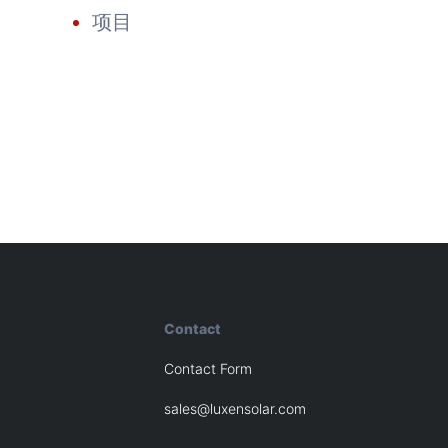
项目
Contact
Contact Form
sales@luxensolar.com