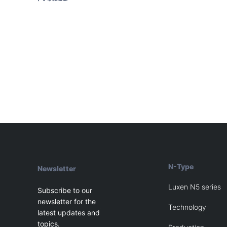
能
光
伏
在
日
本
太
阳
能
市
场：
引
领
太
阳
能
的
未
N-Type
来
Newsletter
Luxen N5 series
Subscribe to our
newsletter for the
Technology
latest updates and
topics.