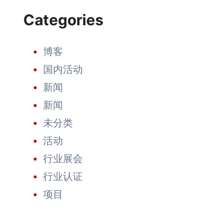
商
Categories
的
自
白：
20
博客
年
如
国内活动
一
日
新闻
的
坚
新闻
守
造
未分类
就
值
活动
得
信
行业展会
赖
的
行业认证
品
牌
项目