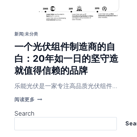
新闻
|
未分类
一个光伏组件制造商的自
白：20年如一日的坚守造
就值得信赖的品牌
乐能光伏是一家专注高品质光伏组件…
一
阅读更多
个
光
Search
伏
组
Sea
件
制
造