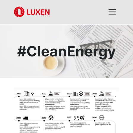
跳
到
内
容
#CleanEnergy