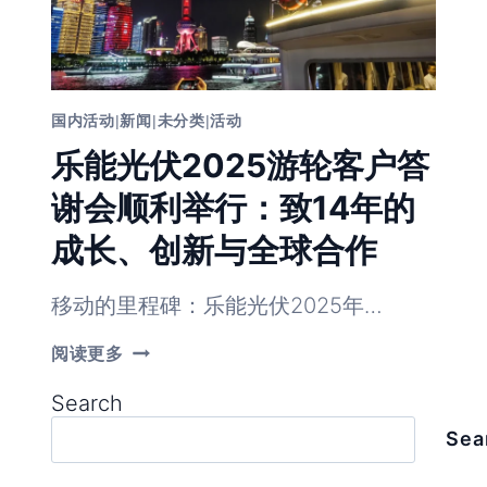
国内活动
|
新闻
|
未分类
|
活动
乐能光伏2025游轮客户答
谢会顺利举行：致14年的
成长、创新与全球合作
移动的里程碑：乐能光伏2025年…
乐
阅读更多
能
光
Search
伏
2025
Sea
游
轮
客