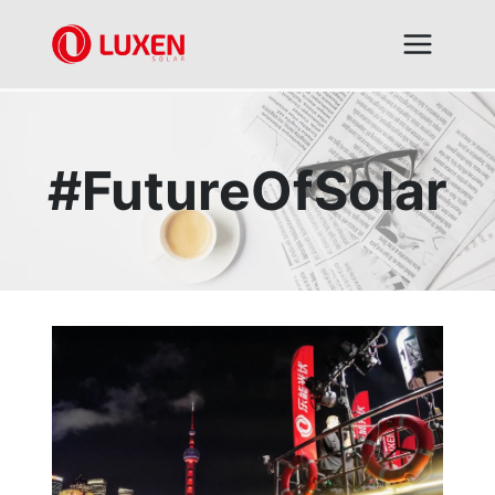
跳
到
内
容
#FutureOfSolar