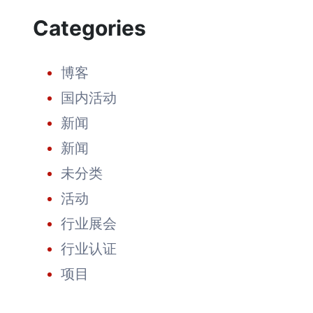
户
Categories
答
谢
会
顺
博客
利
举
国内活动
行：
致
新闻
14
年
新闻
的
成
未分类
长、
创
活动
新
与
行业展会
全
球
行业认证
合
作
项目