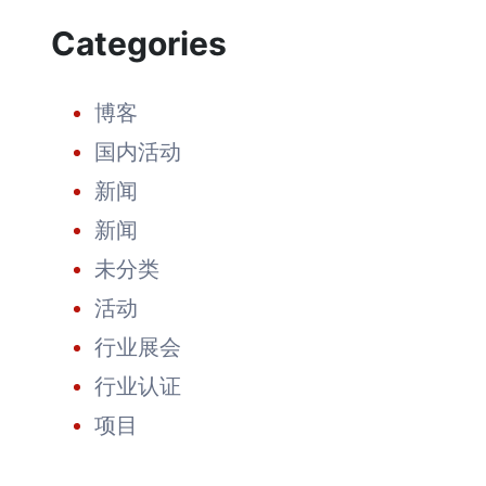
商
Categories
的
自
白：
20
博客
年
如
国内活动
一
日
新闻
的
坚
新闻
守
造
未分类
就
值
活动
得
信
行业展会
赖
的
行业认证
品
牌
项目