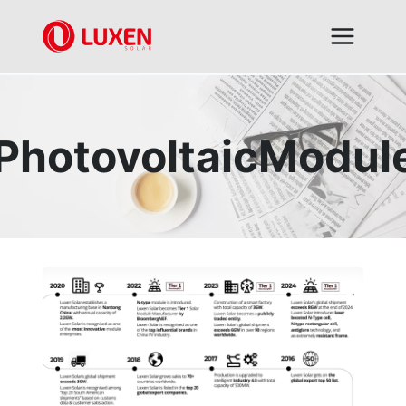
跳
到
内
容
PhotovoltaicModul