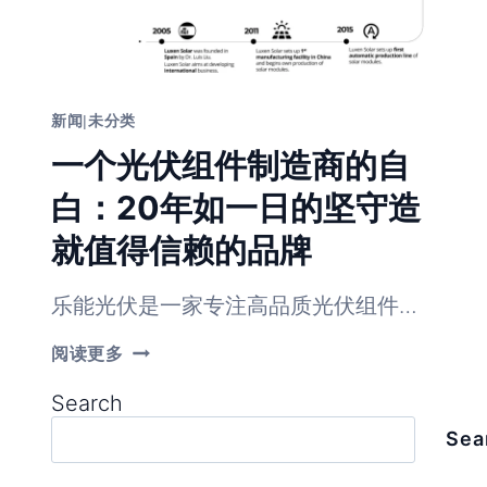
新闻
|
未分类
一个光伏组件制造商的自
白：20年如一日的坚守造
就值得信赖的品牌
乐能光伏是一家专注高品质光伏组件…
一
阅读更多
个
光
Search
伏
组
Sea
件
制
造