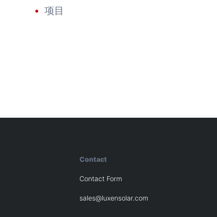
项目
Contact
Contact Form
sales@luxensolar.com