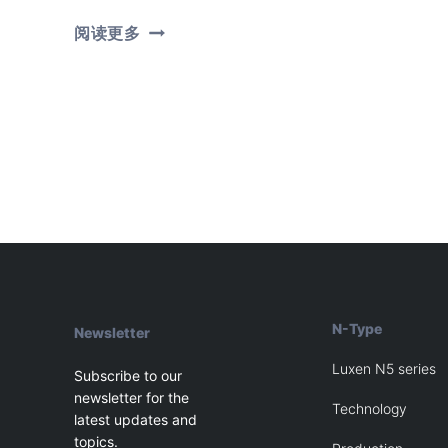
一
阅读更多
个
光
伏
组
件
制
造
商
的
自
白：
20
年
如
一
日
N-Type
Newsletter
的
坚
Luxen N5 series
守
Subscribe to our
造
newsletter for the
就
Technology
latest updates and
值
topics.
得