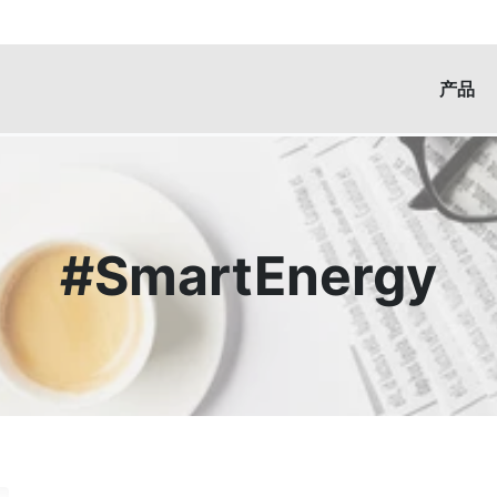
产品
#SmartEnergy