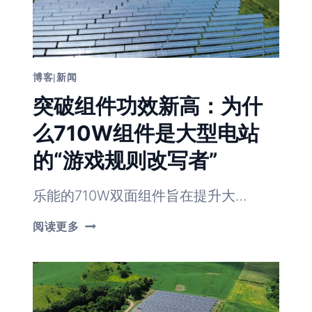
博客
|
新闻
突破组件功效新高：为什
么710W组件是大型电站
的“游戏规则改写者”
乐能的710W双面组件旨在提升大…
突
阅读更多
破
组
件
功
效
新
高：