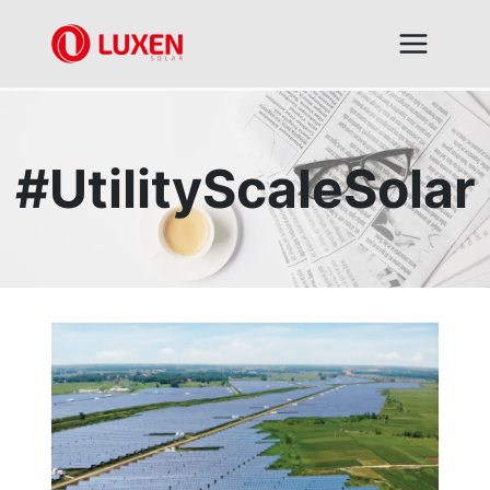
跳
到
内
容
#UtilityScaleSolar