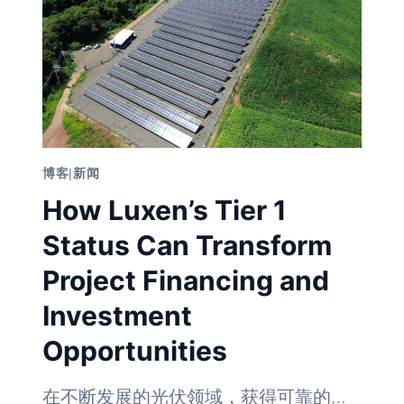
为
什
么
710W
组
件
是
大
型
电
博客
|
新闻
站
的
How Luxen’s Tier 1
“游
戏
Status Can Transform
规
则
Project Financing and
改
写
者”
Investment
Opportunities
在不断发展的光伏领域，获得可靠的…