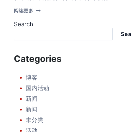
HOW
阅读更多
LUXEN’S
TIER
Search
1
STATUS
Sea
CAN
TRANSFORM
PROJECT
FINANCING
Categories
AND
INVESTMENT
OPPORTUNITIES
博客
国内活动
新闻
新闻
未分类
活动