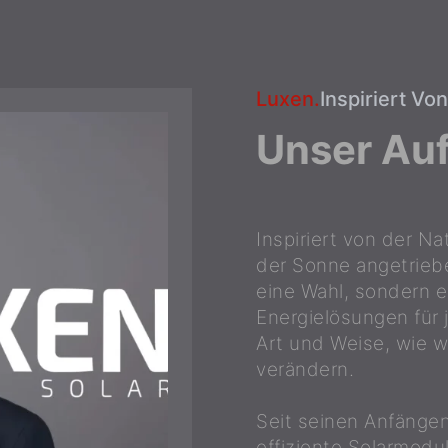
Luxen.
Inspiriert Vo
Unser Auf
Inspiriert von der Nat
der Sonne angetriebe
eine Wahl, sondern 
Energielösungen für
Art und Weise, wie w
verändern.
Seit seinen Anfänge
effiziente Solarmodu