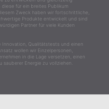
 diese für ein breites Publikum
diesem Zweck haben wir fortschrittliche,
chwertige Produkte entwickelt und sind
ürdigen Partner für viele Kunden
e Innovation, Qualitätstests und einen
nsatz wollen wir Einzelpersonen,
nehmen in die Lage versetzen, einen
 sauberer Energie zu vollziehen.