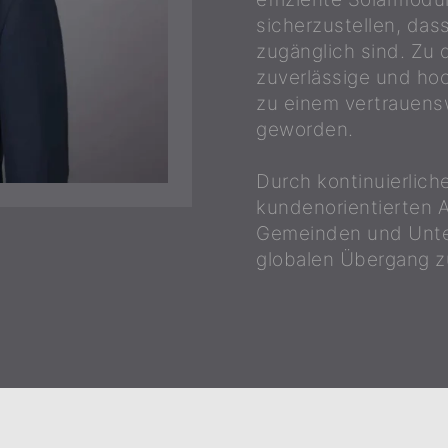
sicherzustellen, dass
zugänglich sind. Zu 
zuverlässige und ho
zu einem vertrauensw
geworden.
Durch kontinuierlich
kundenorientierten A
Gemeinden und Unter
globalen Übergang zu