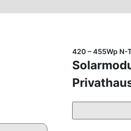
420 – 455Wp N-
Solarmodu
Privathau