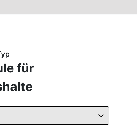
Typ
le für
shalte