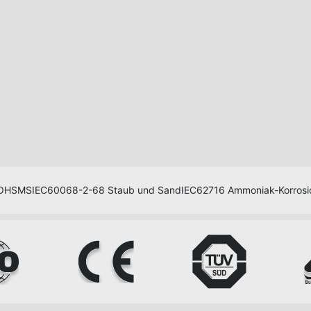
 OHSMS
IEC60068-2-68 Staub und Sand
IEC62716 Ammoniak-Korrosi