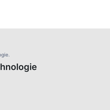
ogie.
chnologie