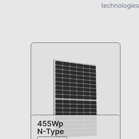
technologies
455Wp
N-Type