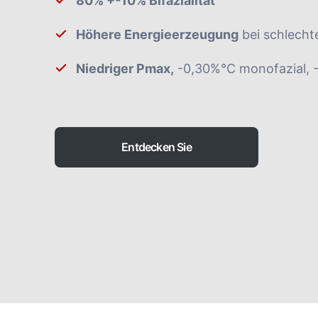
80% +-10% Bifazialität
Höhere Energieerzeugung
bei schlecht
Niedriger Pmax,
-0,30%°C monofazial, -
Entdecken Sie