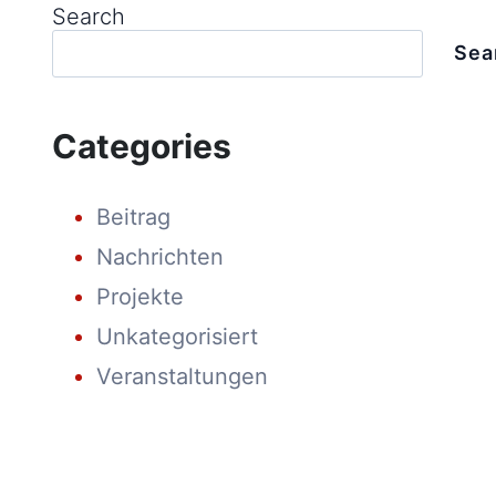
TIER1
Search
VON
BLOOMBERGNEF
Sea
FÜR
Q4
2024!
Categories
Beitrag
Nachrichten
Projekte
Unkategorisiert
Veranstaltungen