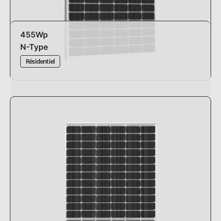
455Wp
N-Type
Résidentiel
Design:
standard
Dimensions:
1762 x 1134 x 30mm
Efficacité:
22.77%
Pmax:
-0.29%°C
Garantie:
30 ans