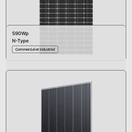
590Wp
N-Type
Commercial et industriel
Design:
standard
Dimensions:
2279 x 1134 x 35mm
Efficacité:
22.84%
Pmax:
-0.29%°C
Garantie:
30 ans