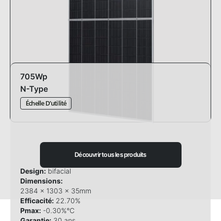
705Wp
N-Type
Échelle D’utilité
Découvrir tous les produits
Design:
bifacial
Dimensions:
2384 x 1303 x 35mm
Efficacité:
22.70%
Pmax:
-0.30%°C
Garantie:
30 ans