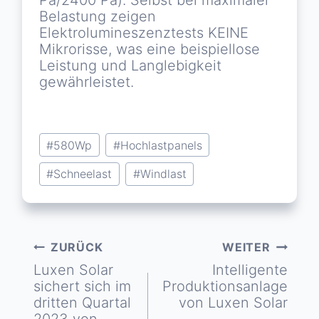
Pa/2400 Pa). Selbst bei maximaler
Belastung zeigen
Elektrolumineszenztests KEINE
Mikrorisse, was eine beispiellose
Leistung und Langlebigkeit
gewährleistet.
Schlagworte:
#
580Wp
#
Hochlastpanels
#
Schneelast
#
Windlast
ZURÜCK
WEITER
Beitragsnavigation
Luxen Solar
Intelligente
sichert sich im
Produktionsanlage
dritten Quartal
von Luxen Solar
2023 von