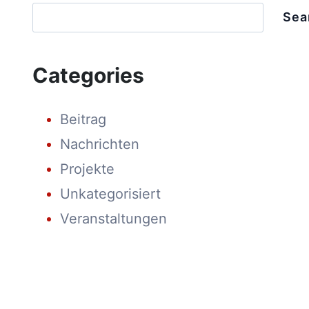
IN
Sea
TÜV
SÜD’S
55MM
HAIL
Categories
TEST
Beitrag
Nachrichten
Projekte
Unkategorisiert
Veranstaltungen